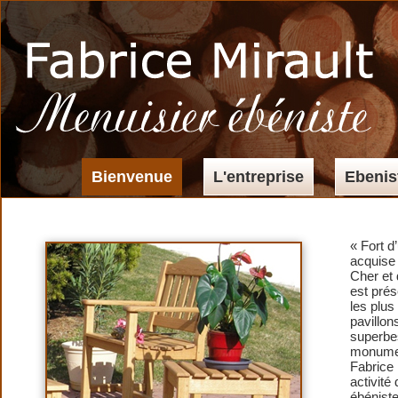
Bienvenue
L'entreprise
Ebenis
« Fort d
acquise 
Cher et 
est pré
les plus
pavillon
superbe
monumen
Fabrice 
activité
ébéniste